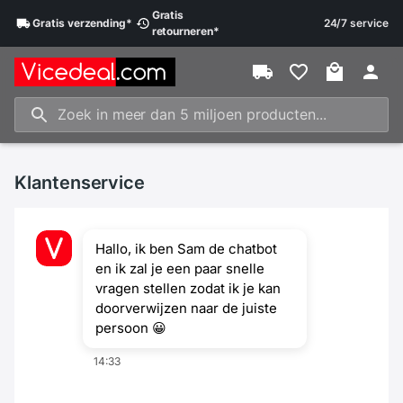
Gratis
Gratis
verzending
*
24/7 service
retourneren
*
Klantenservice